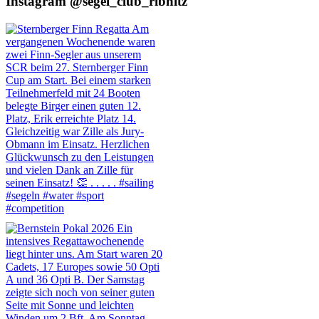
Instagram @segel_club_ribnitz