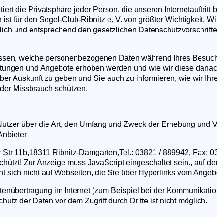
iert die Privatsphäre jeder Person, die unseren Internetauftritt
 ist für den Segel-Club-Ribnitz e. V. von größter Wichtigkeit. W
ich und entsprechend den gesetzlichen Datenschutzvorschrifte
wissen, welche personenbezogenen Daten während Ihres Besuch
stungen und Angebote erhoben werden und wie wir diese dana
ber Auskunft zu geben und Sie auch zu informieren, wie wir I
oder Missbrauch schützen.
 Nutzer über die Art, den Umfang und Zweck der Erhebung un
Anbieter
er Str 11b,18311 Ribnitz-Damgarten,Tel.: 03821 / 889942, Fax: 
chützt! Zur Anzeige muss JavaScript eingeschaltet sein.
, auf d
t sich nicht auf Webseiten, die Sie über Hyperlinks vom Angebo
tenübertragung im Internet (zum Beispiel bei der Kommunikatio
utz der Daten vor dem Zugriff durch Dritte ist nicht möglich.