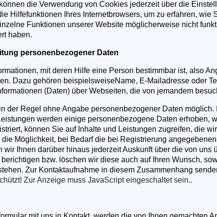
 können die Verwendung von Cookies jederzeit über die Einstel
die Hilfefunktionen Ihres Internetbrowsers, um zu erfahren, wie
einzelne Funktionen unserer Website möglicherweise nicht funkt
rt haben.
itung personenbezogener Daten
mationen, mit deren Hilfe eine Person bestimmbar ist, also An
en. Dazu gehören beispielsweiseName, E-Mailadresse oder Te
formationen (Daten) über Webseiten, die von jemandem besuc
in der Regel ohne Angabe personenbezogener Daten möglich. Be
 Leistungen werden einige personenbezogene Daten erhoben, w
striert, können Sie auf Inhalte und Leistungen zugreifen, die wir
e Möglichkeit, bei Bedarf die bei Registrierung angegebenen 
en wir Ihnen darüber hinaus jederzeit Auskunft über die von uns
richtigen bzw. löschen wir diese auch auf Ihren Wunsch, sowe
stehen. Zur Kontaktaufnahme in diesem Zusammenhang senden 
chützt! Zur Anzeige muss JavaScript eingeschaltet sein.
.
tformular mit uns in Kontakt, werden die von Ihnen gemachten