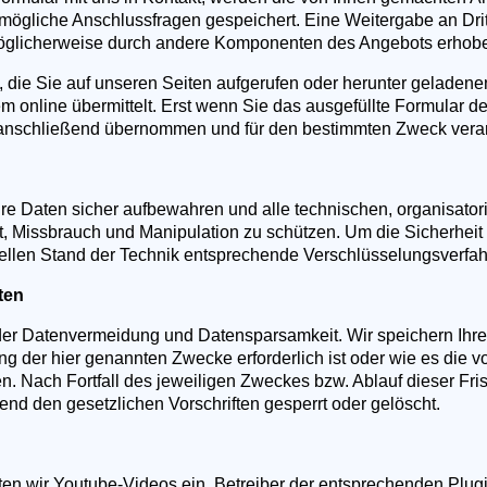
mögliche Anschlussfragen gespeichert. Eine Weitergabe an Dritte
glicherweise durch andere Komponenten des Angebots erhoben 
 die Sie auf unseren Seiten aufgerufen oder herunter geladen
em online übermittelt. Erst wenn Sie das ausgefüllte Formular d
anschließend übernommen und für den bestimmten Zweck verarb
Ihre Daten sicher aufbewahren und alle technischen, organisa
st, Missbrauch und Manipulation zu schützen. Um die Sicherheit
ellen Stand der Technik entsprechende Verschlüsselungsverf
ten
 der Datenvermeidung und Datensparsamkeit. Wir speichern Ih
hung der hier genannten Zwecke erforderlich ist oder wie es di
hen. Nach Fortfall des jeweiligen Zweckes bzw. Ablauf dieser F
nd den gesetzlichen Vorschriften gesperrt oder gelöscht.
ten wir Youtube-Videos ein. Betreiber der entsprechenden Plug