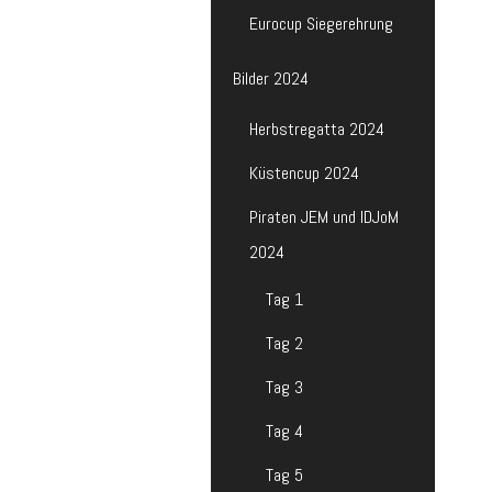
Eurocup Siegerehrung
Bilder 2024
Herbstregatta 2024
Küstencup 2024
Piraten JEM und IDJoM
2024
Tag 1
Tag 2
Tag 3
Tag 4
Tag 5