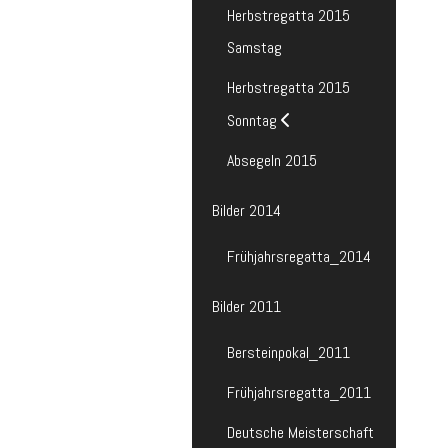
Herbstregatta 2015
Samstag
Herbstregatta 2015
Sonntag
Absegeln 2015
Bilder 2014
Frühjahrsregatta_2014
Bilder 2011
Bersteinpokal_2011
Frühjahrsregatta_2011
Deutsche Meisterschaft