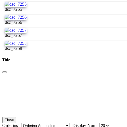
dsc_7255
dsc_7256
dsc_7257
dsc_7258
Title
Close
Ordering
Display Num