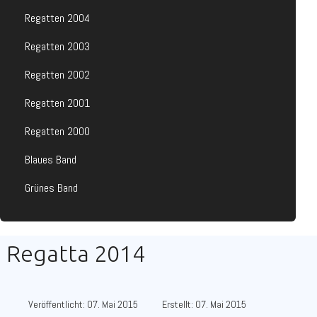
Regatten 2004
Regatten 2003
Regatten 2002
Regatten 2001
Regatten 2000
Blaues Band
Grünes Band
Regatta 2014
Veröffentlicht: 07. Mai 2015
Erstellt: 07. Mai 2015