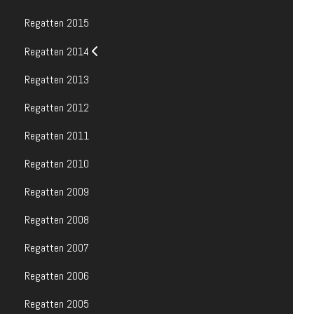
Regatten 2015
Regatten 2014
Regatten 2013
Regatten 2012
Regatten 2011
Regatten 2010
Regatten 2009
Regatten 2008
Regatten 2007
Regatten 2006
Regatten 2005