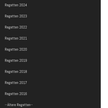
Regatten 2024
Regatten 2023
Regatten 2022
Regatten 2021
Regatten 2020
Regatten 2019
Regatten 2018
Regatten 2017
Regatten 2016
--Ältere Regatten--